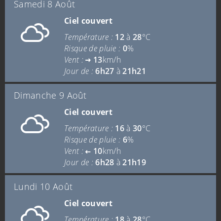
Samedi 8 Août
Ciel couvert
Température :
12
à
28
°C
Risque de pluie :
0
%
Vent :
13
km/h
Jour de :
6h27
à
21h21
Dimanche 9 Août
Ciel couvert
Température :
16
à
30
°C
Risque de pluie :
6
%
Vent :
10
km/h
Jour de :
6h28
à
21h19
Lundi 10 Août
Ciel couvert
Température :
18
à
28
°C