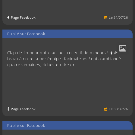
Page Facebook
Le
31
/
07
/
26
Publié sur Facebook
Clap de fin pour notre accueil collectif de mineurs ! ☀️🎉
bravo à notre super équipe d’animateurs ! qui a ambiancé
quatre semaines, riches en rire en…
Page Facebook
Le
30
/
07
/
26
Publié sur Facebook