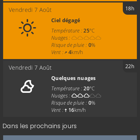
18h
Vendredi 7 Août
Ciel dégagé
Température :
25
°C
Nuages :
Risque de pluie :
0
%
Vent :
4
km/h
22h
Vendredi 7 Août
Quelques nuages
Température :
20
°C
Nuages :
Risque de pluie :
0
%
Vent :
16
km/h
Dans les prochains jours