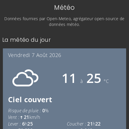
Météo
Données fournies par Open-Meteo, agrégateur open-source de
données météo.
La météo du jour
Vendredi 7 Août 2026
11
25
à
°C
Ciel couvert
Risque de pluie :
0
%
Vent :
21
km/h
Lever :
6
h
25
Coucher :
21
h
22