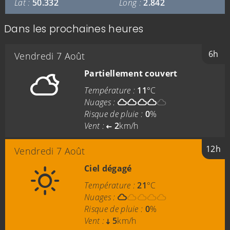
Lat :
50.332
Long :
2.842
Dans les prochaines heures
6h
Vendredi 7 Août
Partiellement couvert
Température :
11
°C
Nuages :
Risque de pluie :
0
%
Vent :
2
km/h
12h
Vendredi 7 Août
Ciel dégagé
Température :
21
°C
Nuages :
Risque de pluie :
0
%
Vent :
5
km/h