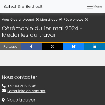
Bailleul-Sire-Berthoult
Menu
Cérémonie 
Vous êtes ici :
Accueil
Mon village
Rétro photos
Cérémonie du 1er mai 2024 -
Médailles du travail
Partagez
(Cliquez sur l'image pour l'agrandir)
(Cliquez sur l'image pour l'agrandir)
(Cliquez sur l'image pour l'agrandir)
(Cliquez sur l'image pour l'agrandir)
(Cliquez sur l'image pour l'agrandir)
(Cliquez sur l'image pour l'agrandir)
Informations de contact
Nous contacter
Tel : 03 21 16 16 45
Formulaire de contact
Nous trouver