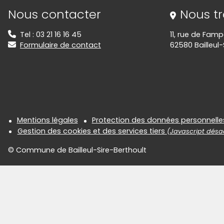
Informations de contact
Nous contacter
Nous t
Tel : 03 21 16 16 45
11, rue de Fam
Formulaire de contact
62580 Bailleul-
Informations réglementair
Mentions légales
Protection des données personnelle
Gestion des cookies et des services tiers
(Javascript désac
© Commune de Bailleul-Sire-Berthoult