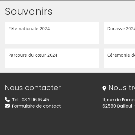
Souvenirs
Fête nationale 2024
Ducasse 202
Parcours du cœur 2024
Cérémonie d
Informations de contact
Nous contacter
Nous t
Tel : 03 21 16 16 45
11, rue de Fam
Formulaire de contact
62580 Bailleul-