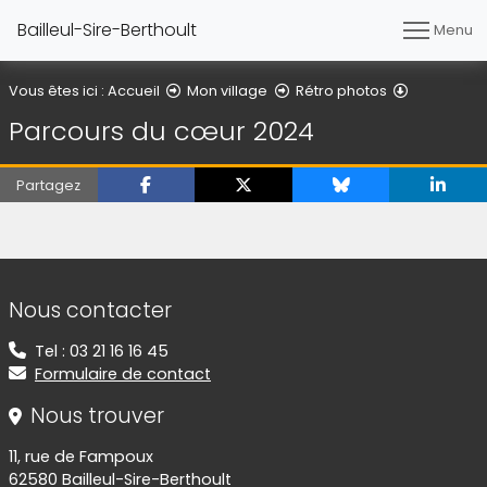
Bailleul-Sire-Berthoult
Menu
Parcours 
Vous êtes ici :
Accueil
Mon village
Rétro photos
Parcours du cœur 2024
Partagez
(Cliquez sur l'image pour l'agrandir)
(Cliquez sur l'image pour l'agrandir)
Informations de contact
Nous contacter
Tel : 03 21 16 16 45
Formulaire de contact
Nous trouver
11, rue de Fampoux
62580 Bailleul-Sire-Berthoult