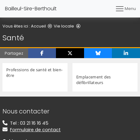
Bailleul-Sire-Berthoult
Menu
Santé
Vous êtes ici :
Accueil
Vie locale
Santé
Partagez
Professions de santé et bien-
être
Emplacement des
défibrillateurs
Informations de contact
Nous contacter
Tel : 03 21 16 16 45
Formulaire de contact