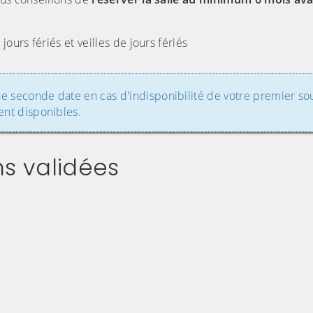
ours fériés et veilles de jours fériés
e seconde date en cas d'indisponibilité de votre premier sou
ent disponibles.
ns validées
au lien qui permet de le consulter directement su