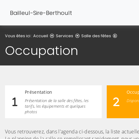
Bailleul-Sire-Berthoult
Occupati
Vous êtes ici :
Accueil
Services
Salle des fêtes
Occupation
Présentation
Occup
Présentation de la salle des fêtes, les
Disponi
tarifs, les équipements et quelques
photos
Vous retrouverez, dans l'agenda ci-dessous, la liste actuell
Le planning de la salle se remplissant rapidement, nous v