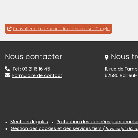
Consulter ce calendrier directement sur Google
Informations de contact
Nous contacter
Nous t
Tel : 03 21 16 16 45
11, rue de Fam
Formulaire de contact
62580 Bailleul-
Informations réglementair
Mentions légales
Protection des données personnelle
Gestion des cookies et des services tiers
(Javascript désac