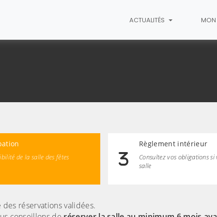
ACTUALITÉS
MON 
on
ation
Règlement intérieur
bilité de la salle des fêtes
Consultez vos obligations si
salle
e des réservations validées.
ous conseillons de
réserver la salle au minimum 6 mois ava