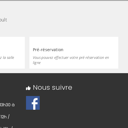
oult
Pré-réservation
z la salle
Vous pouvez effectuer votre pré-réservation en
ligne
Nous suivre
 13h30 à
 12h /