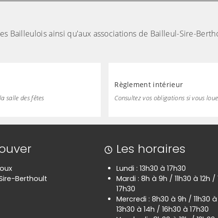
s Bailleulois ainsi qu'aux associations de Bailleul-Sire-Berth
Règlement intérieur
la salle des fêtes
Consultez vos obligations si vous loue
rouver
Les horaires
poux
Lundi : 13h30 à 17h30
Sire-Berthoult
Mardi : 8h à 9h / 11h30 à 12h /
17h30
Mercredi : 8h30 à 9h / 11h30 à
13h30 à 14h / 16h30 à 17h30