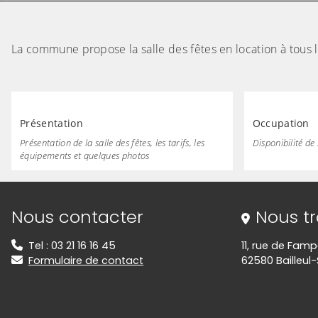
La commune propose la salle des fêtes en location à tous le
Présentation
Occupation
Présentation de la salle des fêtes, les tarifs, les
Disponibilité de 
équipements et quelques photos
Informations de contact
Nous contacter
Nous t
Tel : 03 21 16 16 45
11, rue de Fam
Formulaire de contact
62580 Bailleul-