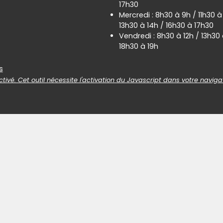
17h30
Mercredi : 8h30 à 9h / 11h30 à
13h30 à 14h / 16h30 à 17h30
Vendredi : 8h30 à 12h / 13h30 
18h30 à 19h
es
s
tivé. Cet outil nécessite l'activation du Javascript dans votre naviga