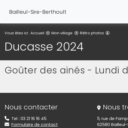
Bailleul-Sire-Berthoult
Ducasse 
Vous êtes ici :
Accueil
Mon village
Rétro photos
Ducasse 2024
Goûter des ainés - Lundi 
(Cliquez sur l'image pour l'agrandir)
(Cliquez sur l'image pour l'agrandir)
(Cliquez sur l'image pour l'agrandir)
(Cliquez sur l'image pour l'agrandir)
Informations de contact
Nous contacter
Nous t
Tel : 03 21 16 16 45
11, rue de Fam
Formulaire de contact
62580 Bailleul-