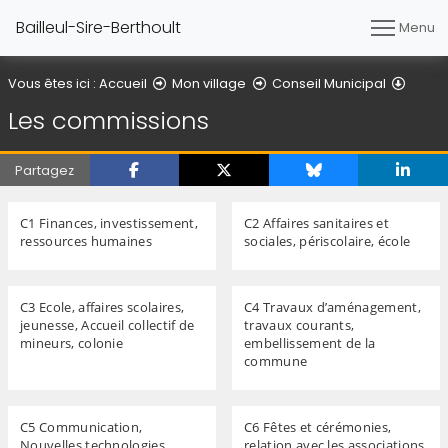
Bailleul-Sire-Berthoult
Menu
Les c
Vous êtes ici :
Accueil
Mon village
Conseil Municipal
Les commissions
Partagez
C1 Finances, investissement,
C2 Affaires sanitaires et
ressources humaines
sociales, périscolaire, école
C3 Ecole, affaires scolaires,
C4 Travaux d’aménagement,
jeunesse, Accueil collectif de
travaux courants,
mineurs, colonie
embellissement de la
commune
C5 Communication,
C6 Fêtes et cérémonies,
Nouvelles technologies,
relation avec les associations,